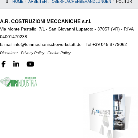
HOME
ARBEITEN
OBERFLÄCHENBEHANDLUNGEN
POLITUR
A.R. COSTRUZIONI MECCANICHE s.r.l.
Via Monte Pastello, 7/L - San Giovanni Lupatoto - 37057 (VR) -
P.IVA
04001470238
E-mail
info@feinmechanischewerkstatt.de
- Tel
+39 045 8779062
Disclaimer
-
Privacy Policy
-
Cookie Policy